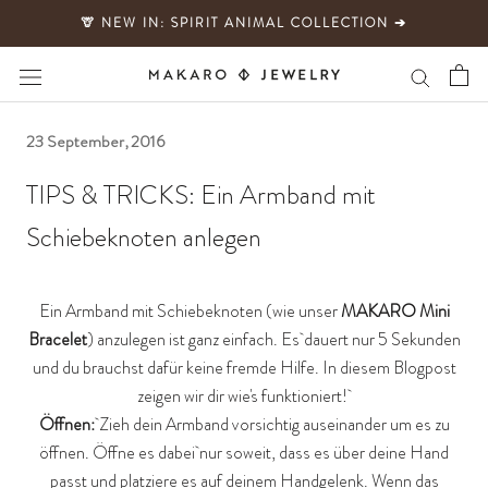
Direkt
🦒 NEW IN: SPIRIT ANIMAL COLLECTION ➔
zum
Inhalt
23 September, 2016
TIPS & TRICKS: Ein Armband mit
Schiebeknoten anlegen
Ein Armband mit Schiebeknoten (wie unser
MAKARO Mini
Bracelet
) anzulegen ist ganz einfach. Es dauert nur 5 Sekunden
und du brauchst dafür keine fremde Hilfe. In diesem Blogpost
zeigen wir dir wie's funktioniert!
Öffnen:
Zieh dein Armband vorsichtig auseinander um es zu
öffnen. Öffne es dabei nur soweit, dass es über deine Hand
passt und platziere es auf deinem Handgelenk. Wenn das