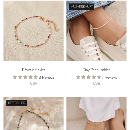
AUSVERKAUFT
Rêverie Anklet
Tiny Pearl Anklet
8 Reviews
7 Reviews
€89
€98
BESTSELLER