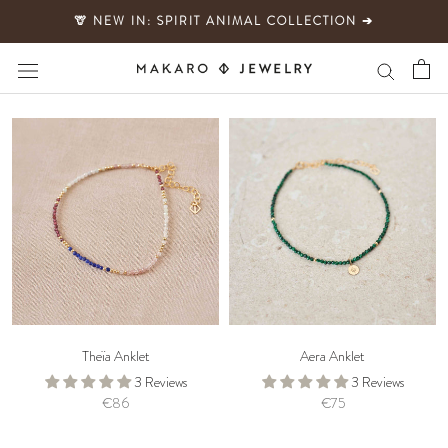
Direkt
🦒 NEW IN: SPIRIT ANIMAL COLLECTION ➔
zum
Inhalt
Theïa Anklet
Aera Anklet
3 Reviews
3 Reviews
€86
€75