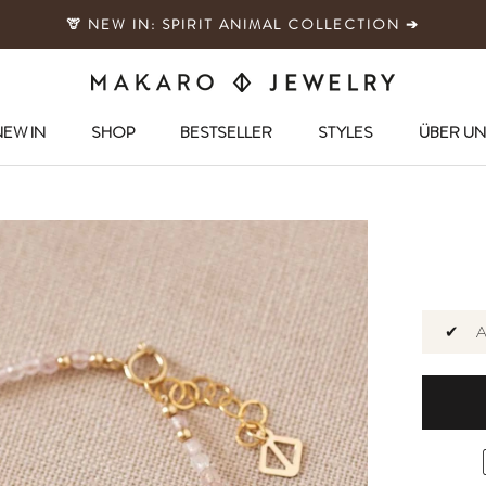
🦒 NEW IN: SPIRIT ANIMAL COLLECTION ➔
EW IN
SHOP
BESTSELLER
STYLES
ÜBER UN
EW IN
SHOP
BESTSELLER
✔
A