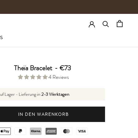
S
Theïa Bracelet
-
€73
4 Reviews
uf Lager - Lieferung in
2-3 Werktagen
IN DEN WARENKORB