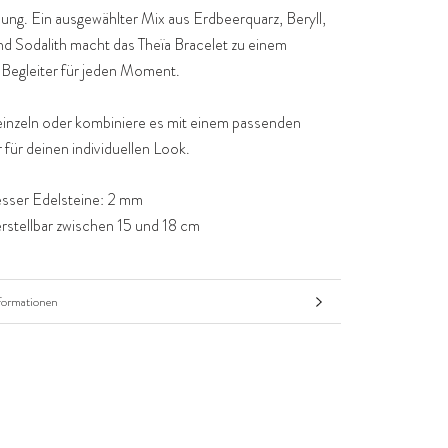
ung. Ein ausgewählter Mix aus Erdbeerquarz, Beryll,
d Sodalith macht das Theïa Bracelet zu einem
 Begleiter für jeden Moment.
einzeln oder kombiniere es mit einem passenden
für deinen individuellen Look.
ser Edelsteine: 2 mm
rstellbar zwischen 15 und 18 cm
formationen
nsehen