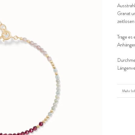
Ausstrahl
Granat un
zeitlosen
Trage es 
Anhänger 
Durchmes
Längenve
Mehr In
Bilder a