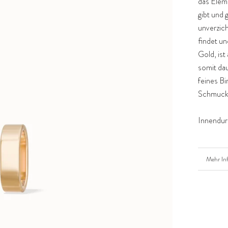
das Elem
gibt und 
unverzich
findet un
Gold, ist
somit dau
feines B
Schmucks
Innendur
Mehr In
Bilder a