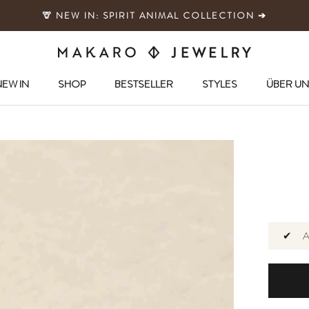
🦒 NEW IN: SPIRIT ANIMAL COLLECTION ➔
EW IN
SHOP
BESTSELLER
STYLES
ÜBER UN
EW IN
SHOP
BESTSELLER
✔
A