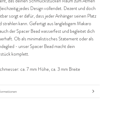
ent, das deinen Schmuckstücken Raum zum Atmen
gleichzeitig jedes Design vollendet. Dezent und doch
tbar sorgt er dafür, dass jeder Anhänger seinen Platz
d strahlen kann. Gefertigt aus langlebigem Makaro
 auch der Spacer Bead wasserfest und begleitet dich
erhaft. Ob als minimalistisches Statement oder als
indeglied - unser Spacer Bead macht dein
tück komplett.
chmesser: ca. 7 mm Höhe, ca. 3 mm Breite
formationen
nsehen