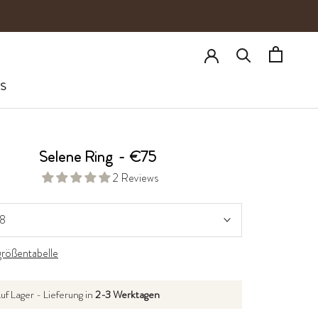
S
Selene Ring
-
€75
2 Reviews
8
größentabelle
uf Lager - Lieferung in
2-3 Werktagen