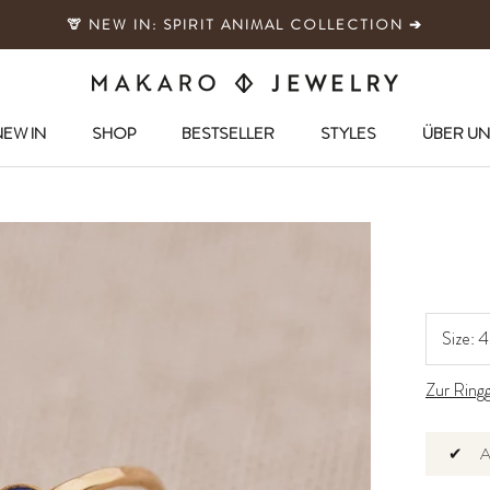
🦒 NEW IN: SPIRIT ANIMAL COLLECTION ➔
EW IN
SHOP
BESTSELLER
STYLES
ÜBER UN
EW IN
SHOP
BESTSELLER
Size:
4
Zur Ring
✔
A