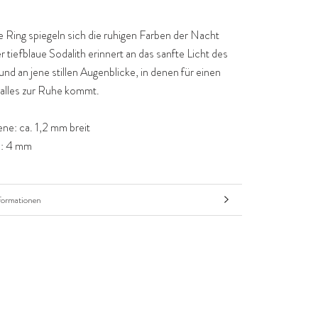
 Ring spiegeln sich die ruhigen Farben der Nacht
r tiefblaue Sodalith erinnert an das sanfte Licht des
d an jene stillen Augenblicke, in denen für einen
lles zur Ruhe kommt.
ne: ca. 1,2 mm breit
n: 4 mm
formationen
nsehen