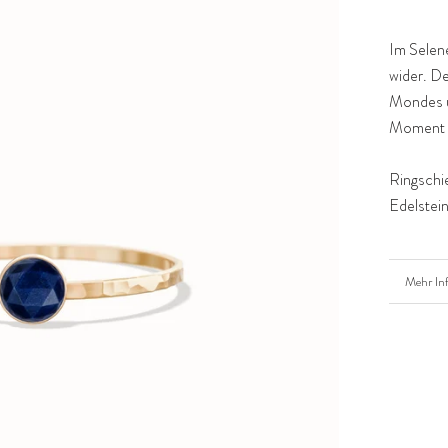
Im Selene
wider. De
Mondes un
Moment a
Ringschie
Edelstei
Mehr In
Bilder a