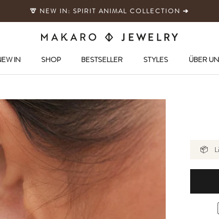
🦒 NEW IN: SPIRIT ANIMAL COLLECTION ➔
EW IN
SHOP
BESTSELLER
STYLES
ÜBER UN
EW IN
SHOP
BESTSELLER
📦
L