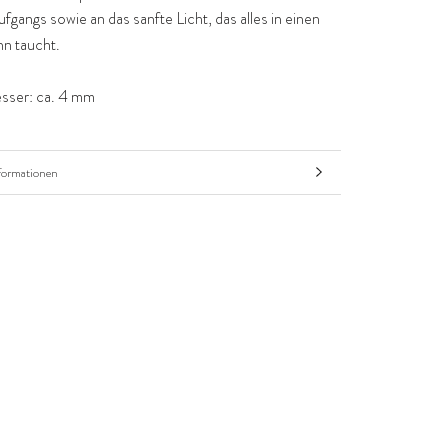
gangs sowie an das sanfte Licht, das alles in einen
n taucht.
ser: ca. 4 mm
formationen
nsehen