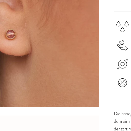
Die handg
dem ein n
der zart 