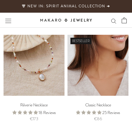
Direkt
🦒 NEW IN: SPIRIT ANIMAL COLLECTION ➔
zum
Inhalt
BESTSELLER
Rêverie Necklace
Classic Necklace
18 Reviews
25 Reviews
€173
€86